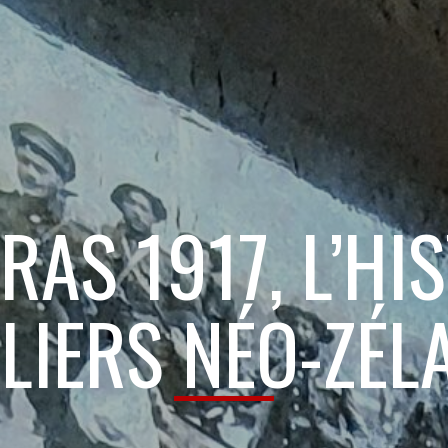
RAS 1917, L’HI
LIERS NÉO-ZÉL