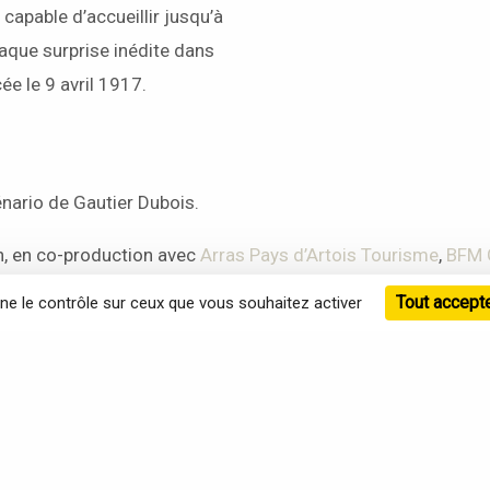
 capable d’accueillir jusqu’à
taque surprise inédite dans
ncée le 9 avril 1917.
énario de Gautier Dubois.
n, en co-production avec
Arras Pays d’Artois Tourisme
,
BFM G
rance
et le
Centre national du cinéma et de l’image animée
.
Tout accept
nne le contrôle sur ceux que vous souhaitez activer
Téléphone