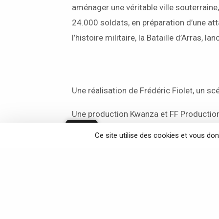
aménager une véritable ville souterraine,
24.000 soldats, en préparation d’une at
l’histoire militaire, la Bataille d’Arras, la
Une réalisation de Frédéric Fiolet, un sc
Une production Kwanza et FF Productio
Avec le soutien de la
Région Hauts-de-F
Ce site utilise des cookies et vous do
Retrouvez-nous