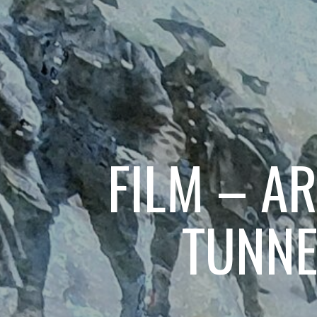
FILM – AR
TUNNE