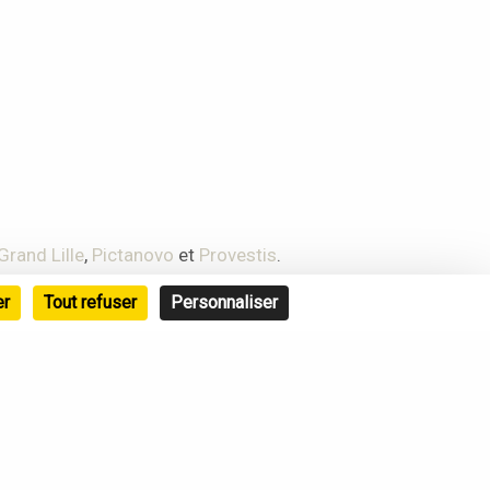
rand Lille
,
Pictanovo
et
Provestis
.
er
Tout refuser
Personnaliser
E-mail