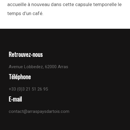
accueille à nouveau dans cette capsule temporelle le
temps d’un café.
Retrouvez-nous
Avenue Lobbedez, 62000 Arras
Téléphone
+33 (0)3 21 51 26 95
E-mail
contact@arraspaysdartois.com