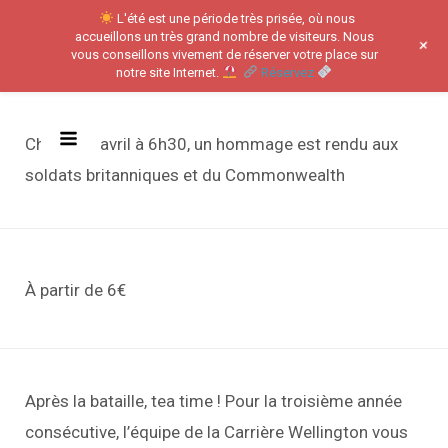
Panneau de gestion des cookies
L'été est une période très prisée, où nous
accueillons un très grand nombre de visiteurs. Nous
+
vous conseillons vivement de réserver votre place sur
notre site Internet.
Réservez
Aller
Chaque 9 avril à 6h30, un hommage est rendu aux
au
Main
soldats britanniques et du Commonwealth
contenu
Menu
À partir de 6€
Après la bataille, tea time ! Pour la troisième année
consécutive, l’équipe de la Carrière Wellington vous