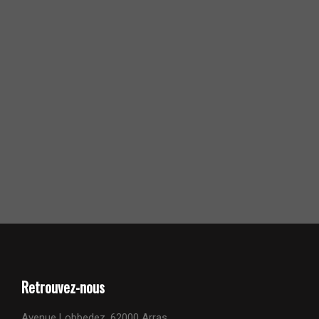
Retrouvez-nous
Avenue Lobbedez, 62000 Arras