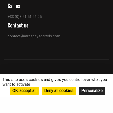
Call us
+33 (0)3 21 51 26 95
Contact us
contact@arraspaysdartois.com
This site uses cookies and gives you control over what you
want to activate
OK, accept all
Deny all cookies
Personalize
La Carrière Wellington est un lieu de mémoire de la Première
Guerre mondiale situé à Arras, dans les Hauts-de-France. Ce